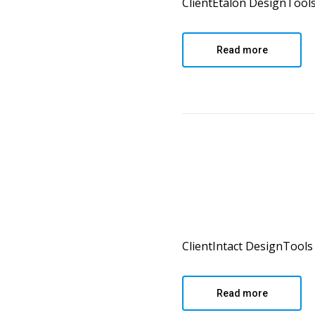
ClientEtalon DesignTools 
Read more
ClientIntact DesignTools 
Read more