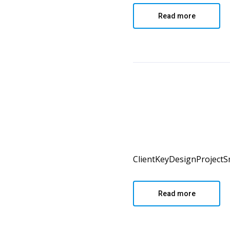
Read more
ClientKeyDesignProjectSma
Read more