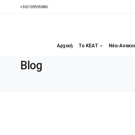
+302109595880
Αρχική
Το ΚΕΑΤ
Νέα-Ανακο
Blog