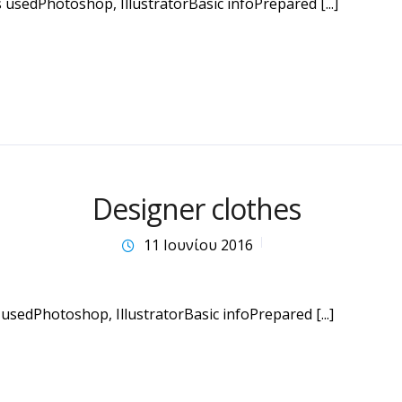
usedPhotoshop, IllustratorBasic infoPrepared [...]
Designer clothes
11 Ιουνίου 2016
usedPhotoshop, IllustratorBasic infoPrepared [...]