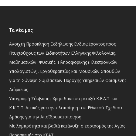
Τα νέα μας
Ανοιχτή Πρόσκληση Εκδήλωσης Ενδιαφέροντος προς
Πτυχιούχους των Ειδικοτήτων Ελληνικής Φιλολογίας,
Μαθηματικών, Φυσικής, Πληροφορικής (Ηλεκτρονικών
Υπολογιστών), Εργοθεραπείας και Μουσικών Σπουδών
για τη Σύναψη Συμβάσεων Παροχής Υπηρεσιών Ορισμένης
Διάρκειας
Υπογραφή Σύμβασης Χρησιδανείου μεταξύ Κ.Ε.Α.Τ. και
Κ.Κ.Π.Π. Αττικής για την υλοποίηση του Εθνικού Σχεδίου
Δράσης για την Αποϊδρυματοποίηση
Με λαμπρότητα και βαθιά κατάνυξη ο εορτασμός της Αγίας
Παρασκευής στο ΚΕΑΤ