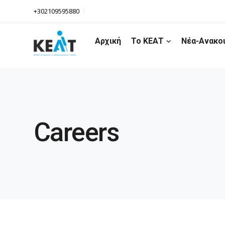
+302109595880
Αρχική
Το ΚΕΑΤ
Νέα-Ανακο
Careers