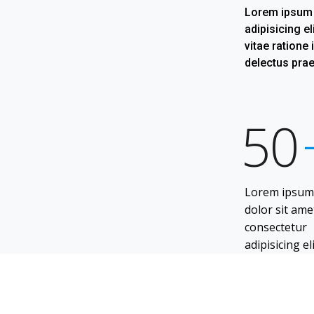
Lorem ipsum 
adipisicing e
vitae ratione 
delectus pra
50
Lorem ipsu
dolor sit ame
consectetur
adipisicing eli