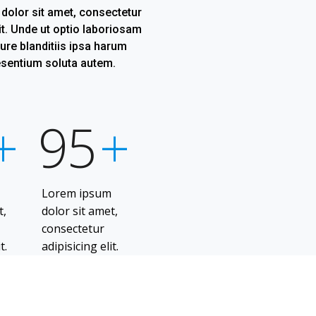
dolor sit amet, consectetur
lit. Unde ut optio laboriosam
iure blanditiis ipsa harum
esentium soluta autem.
+
95
+
m
Lorem ipsum
t,
dolor sit amet,
consectetur
t.
adipisicing elit.