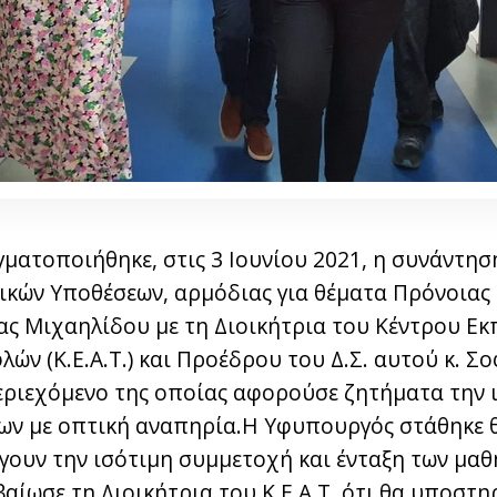
γματοποιήθηκε, στις 3 Ιουνίου 2021, η συνάντη
ικών Υποθέσεων, αρμόδιας για θέματα Πρόνοιας 
νας Μιχαηλίδου με τη Διοικήτρια του Κέντρου Ε
ν (Κ.Ε.Α.Τ.) και Προέδρου του Δ.Σ. αυτού κ. Σ
εριεχόμενο της οποίας αφορούσε ζητήματα την 
μων με οπτική αναπηρία.Η Υφυπουργός στάθηκε 
ουν την ισότιμη συμμετοχή και ένταξη των μαθ
αίωσε τη Διοικήτρια του Κ.Ε.Α.Τ. ότι θα υποστη