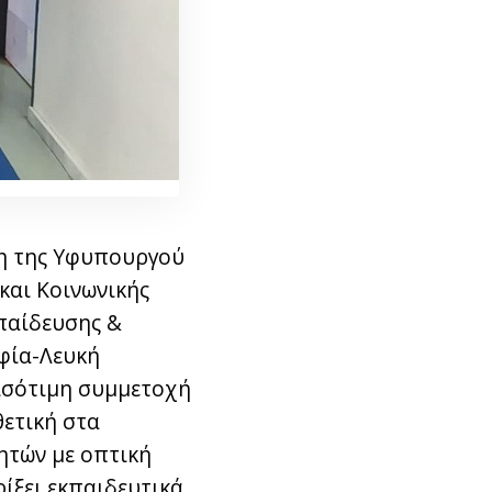
ση της Υφυπουργού
και Κοινωνικής
κπαίδευσης &
οφία-Λευκή
ισότιμη συμμετοχή
θετική στα
ητών με οπτική
ρίξει εκπαιδευτικά