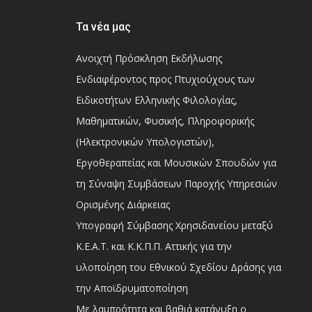
Τα νέα μας
Ανοιχτή Πρόσκληση Εκδήλωσης
Ενδιαφέροντος προς Πτυχιούχους των
Ειδικοτήτων Ελληνικής Φιλολογίας,
Μαθηματικών, Φυσικής, Πληροφορικής
(Ηλεκτρονικών Υπολογιστών),
Εργοθεραπείας και Μουσικών Σπουδών για
τη Σύναψη Συμβάσεων Παροχής Υπηρεσιών
Ορισμένης Διάρκειας
Υπογραφή Σύμβασης Χρησιδανείου μεταξύ
Κ.Ε.Α.Τ. και Κ.Κ.Π.Π. Αττικής για την
υλοποίηση του Εθνικού Σχεδίου Δράσης για
την Αποϊδρυματοποίηση
Με λαμπρότητα και βαθιά κατάνυξη ο