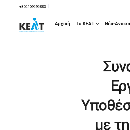
+302109595880
Αρχική
Το ΚΕΑΤ
Νέα-Ανακο
Συν
Ερ
Υποθέσ
με τη