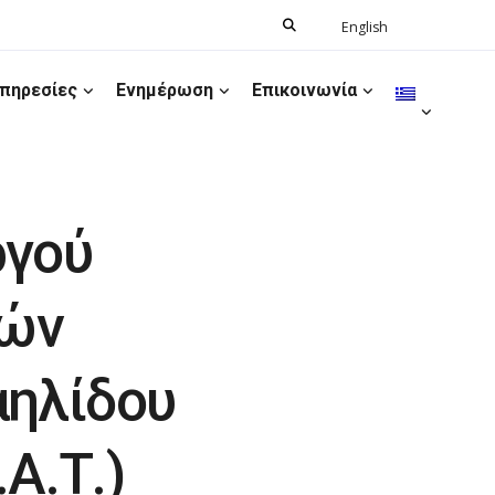
Search
English
Ελληνικά
for:
πηρεσίες
Ενημέρωση
Επικοινωνία
ργού
κών
αηλίδου
.Α.Τ.)