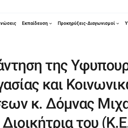
ινώσεις
Εκπαίδευση
Προκηρύξεις-Διαγωνισμοί
Υ
άντηση της Υφυπου
γασίας και Κοινωνι
εων κ. Δόμνας Μιχ
 Διοικήτρια του (Κ.Ε