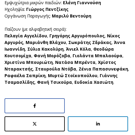
Εμψυχώτρια μικρών παιδιών:
Ελένη Γιαννούση
Ηχοληψία:
Γιώργος Πεντζίκης
Οργάνωση Παραγωγής:
Μαριλύ Βεντούρη
Παίζουν (με αλφαβητική σειρά):
Πελαγία Αγγελίδου
,
Γρηγόρης Αργυρόπουλος
,
Νίκος
Αργυρός
,
Μαριάνθη Βλάχου
,
Σωκράτης Ζδράκας
,
Άννα
Ιωαννίδη
,
Σύλια Κακολύρη
,
Άνιελ Κόλα
,
Θεοδώρα
Κουτσομίχα
,
Φανή Μορόζοβα
,
Γιολάντα Μπαλαούρα
,
Χριστίνα Μπουριώτη
,
Νατάσα Μπρέντα
,
Χρίστος
Νταρακτσής
,
Σταυρούλα Ντόβα
,
Ζένια Παπασυνεφάκη
,
Ραφαέλα Σαπρίκη
,
Μυρτώ Στοϊκοπούλου
,
Γιάννης
Τσαμασλίδης
,
Φανή Τσικούρα
,
Ευδοκία Χασιώτη
.