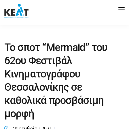
Tog
Nav
Το σποτ “Mermaid” του
62ου Φεστιβάλ
Κινηματογράφου
Θεσσαλονίκης σε
καθολικά προσβάσιμη
μορφή
2 Νοεμβρίου 2021