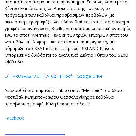
από ποτέ στα άτομα με οπτική αναπηρία. Σε συνεργασία με το
Κέντρο Εκπαίδευσης και Αποκατάστασης Τυφλών, το
πρόγραμμα των καθολικά προσβάσιμων προβολών (με
ακουστική περιγραφή) είναι πλέον διαθέσιμο και στο σύστημα
γραφής και ανάγνωσης Braille, για τα άτομα με οπτική αναπηρία,
ενώ το σποτ “Mermaid”, ένα εκ των τριών επίσημων σποτ του
Φεστιβάλ, κυκλοφορεί και σε ακουστική περιγραφή, μια
σύμπραξη του ΚΕΑΤ και της εταιρείας IRISLAND Kinsep.
Μπορείτε να διαβάσετε το αναλυτικό Δελτίο Τύπου του 62ου
ΦΚΘ εδώ:
DT_PROSVASIMOTITA_62TIFF.pdf – Google Drive
Ακολουθεί στο παρακάτω link το σποτ “Mermaid” του 62ου
Φεστιβάλ Κινηματογράφου Θεσσαλονίκης σε καθολικά
προσβάσιμη μορφή. Καλή θέαση σε όλους!
Facebook