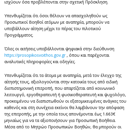
ισχύουν όσα προβλέπονται στην σχετική Πρόσκληση.
Υπενθυμίζεται ότι όσοι θέλουν να απασχοληθούν ως
Προσωπικοί Βοηθοί ατόμων με αναπηρία, μπορούν να
υποβάλλουν αίτηση μέχρι το πέρας του πιλοτικού
Προγράμματος.
Όλες οι αιτήσεις υποβάλλονται ψηφιακά στην διεύθυνση
https://prosopikosvoithos.gov.gr
, όπου και παρέχονται
αναλυτικές πληροφορίες και οδηγίες.
Υπενθυμίζεται ότι τα άτομα με αναπηρία, μετά τον έλεγχο της
αίτησής τους, αξιολογούνται στην κατοικία τους από ειδική
διεπιστημονική επιτροπή, που απαρτίζεται από κοινωνικό
λειτουργό, εργοθεραπευτή ή φυσικοθεραπευτή και ψυχολόγο,
προκειμένου να διαπιστωθούν οι εξατομικευμένες ανάγκες του
καθενός και στη συνέχεια εκείνοι θα λαμβάνουν την απόφαση
της επιτροπής, με την οποία τους απονέμονται έως 1.663€
μηνιαίως για να τα αξιοποιήσουν για Προσωπική Βοήθεια.
Μέσα από το Μητρώο Προσωπικών Βοηθών, θα μπορούν οι