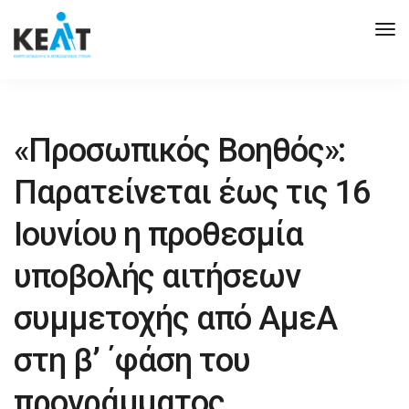
Tog
Nav
«Προσωπικός Βοηθός»:
Παρατείνεται έως τις 16
Ιουνίου η προθεσμία
υποβολής αιτήσεων
συμμετοχής από ΑμεΑ
στη β’ ΄φάση του
προγράμματος