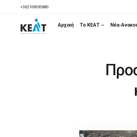
+302109595880
Αρχική
Το ΚΕΑΤ
Νέα-Ανακο
Προ