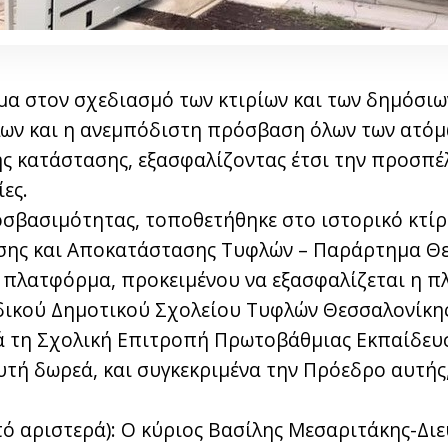
α στον σχεδιασμό των κτιρίων και των δημόσιων
λων και η ανεμπόδιστη πρόσβαση όλων των ατό
κής κατάστασης, εξασφαλίζοντας έτσι την προσπ
ες.
οσβασιμότητας, τοποθετήθηκε στο ιστορικό κτίρ
σης και Αποκατάστασης Τυφλών – Παράρτημα Θε
 πλατφόρμα, προκειμένου να εξασφαλίζεται η π
δικού Δημοτικού Σχολείου Τυφλών Θεσσαλονίκης
ά τη Σχολική Επιτροπή Πρωτοβάθμιας Εκπαίδευ
υτή δωρεά, και συγκεκριμένα την Πρόεδρο αυτής
ό αριστερά): Ο κύριος Βασίλης Μεσαριτάκης-Δι