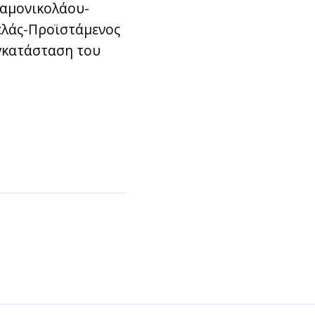
Χαμονικολάου-
βελάς-Προϊστάμενος
γκατάσταση του