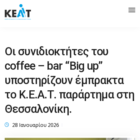
Tog
Nav
Οι συνιδιοκτήτες του
coffee – bar “Big up”
υποστηρίζουν έμπρακτα
το Κ.Ε.Α.Τ. παράρτημα στη
Θεσσαλονίκη.
28 Ιανουαρίου 2026