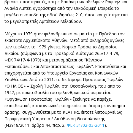
βρίσκει υποστηρικτές, και με δαπάνη των αδελφών Ραφαήλ και
Ανανία Αμπέτ, αγοράστηκε από την Οικοδομική Εταιρεία το
μεγάλο οικόπεδο της οδού Θησέως 210, όπου και χτίστηκε εκεί
το μεγαλοπρεπές Αμπέτειον Μέλαθρον.
Μέχρι το 1979 ήταν φιλανθρωπικό σωματείο με Πρόεδρο τον
εκάστοτε Αρχιεπίσκοπο Αθηνών. Μετά από σκληρούς αγώνες
των τυφλών, το 1979 γίνεται Νομικό Πρόσωπο Δημοσίου
Δικαίου (σύμφωνα με το Προεδρικό Διάταγμα 265/17-4-79,
ΦΕΚ 74/17-4-1979) και μετονομάζεται σε “Κέντρον
Εκπαιδεύσεως και Αποκαταστάσεως Τυφλών”. Εποπτεύεται και
επιχορηγείται από το Υπουργείο Εργασίας και Κοινωνικών
Υποθέσεων. Από το 2011, το δε Ίδρυμα Προστασίας Τυφλών
«Ο ΗΛΙΟΣ» – Σχολή Τυφλών στη Θεσσαλονίκη, που από το
1947, με πρωτοβουλία του φιλανθρωπικού σωματείου
«Οργάνωση Προστασίας Τυφλών» ξεκίνησε να παρέχει
εκπαιδευτικές και κοινωνικές υπηρεσίες σε άτομα με αναπηρία
όρασης, συγχωνεύεται με το ΚΕΑΤ και έκτοτε λειτουργεί ως
Περιφερειακή Υπηρεσία / Διεύθυνση Θεσσαλονίκης
(Ν3918/2011, άρθρο 44, παρ. 2,
ΦΕΚ 31/02-03-2011
).