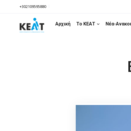
+302109595880
Αρχική
Το ΚΕΑΤ
Νέα-Ανακο