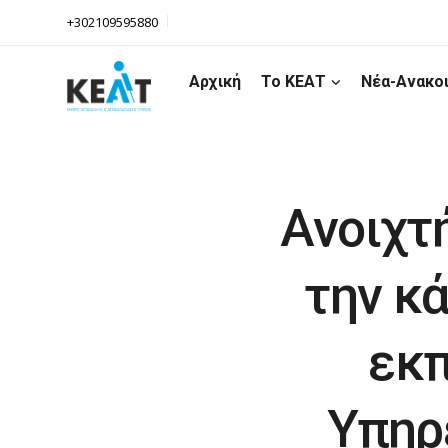
+302109595880
Αρχική
Το ΚΕΑΤ
Νέα-Ανακο
Ανοιχτή
την κά
εκπ
Υπηρε