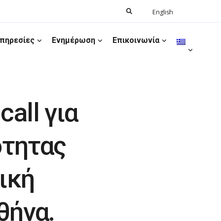
Search
English
Ελληνικά
for:
πηρεσίες
Ενημέρωση
Επικοινωνία
all για
ότητας
ική
θήνα.