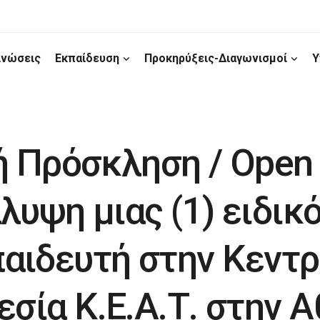
ινώσεις
Εκπαίδευση
Προκηρύξεις-Διαγωνισμοί
Υ
 Πρόσκληση / Open c
λυψη μιας (1) ειδικ
αιδευτή στην Κεντρ
σία Κ.Ε.Α.Τ. στην Α