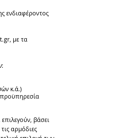
ης ενδιαφέροντος
.gr, με τα
ν:
ών κ.ά.)
ν προϋπηρεσία
 επιλεγούν, βάσει
 τις αρμόδιες