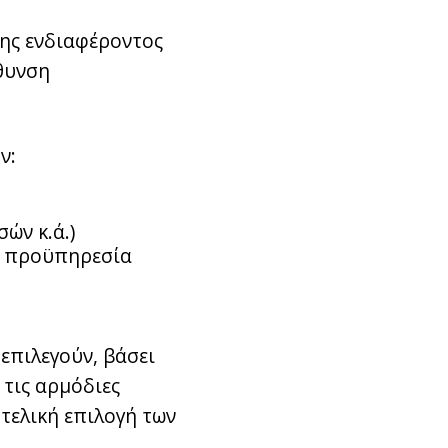
σης ενδιαφέροντος
ύθυνση
ν:
ών κ.ά.)
ν προϋπηρεσία
επιλεγούν, βάσει
 τις αρμόδιες
 τελική επιλογή των