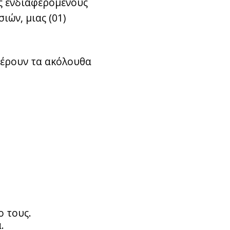
υς ενδιαφερόμενους
ών, μιας (01)
φέρουν τα ακόλουθα
ο τους.
.