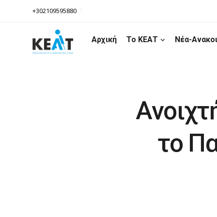
+302109595880
Αρχική
Το ΚΕΑΤ
Νέα-Ανακο
Ανοιχτή
το Πα