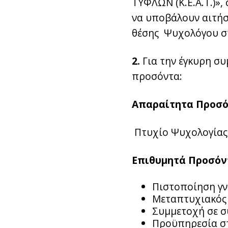
ΤΥΦΛΩΝ (Κ.Ε.Α.Τ.)»,
να υποβάλουν αιτήσε
θέσης Ψυχολόγου σ
2.
Για την έγκυρη συ
προσόντα:
Απαραίτητα Προσ
Πτυχίο Ψυχολογίας
Επιθυμητά Προσόν
Πιστοποίηση γν
Μεταπτυχιακός 
Συμμετοχή σε συ
Προϋπηρεσία στ