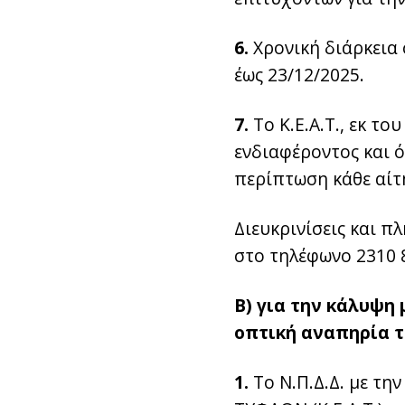
6.
Χρονική διάρκεια
έως 23/12/2025.
7.
Το Κ.Ε.Α.Τ., εκ τ
ενδιαφέροντος και ό
περίπτωση κάθε αίτ
Διευκρινίσεις και π
στο τηλέφωνο 2310 8
Β) για την κάλυψη
οπτική αναπηρία τ
1.
Το Ν.Π.Δ.Δ. με τ