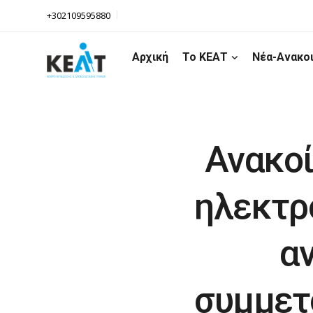
+302109595880
Αρχική
Το ΚΕΑΤ
Νέα-Ανακο
Ανακο
ηλεκτρ
α
συμμετο