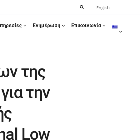
Search
English
Ελληνικά
for:
πηρεσίες
Ενημέρωση
Επικοινωνία
ων της
για την
ής
nal Low