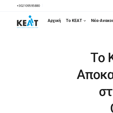
+302109595880
Αρχική
Το ΚΕΑΤ
Νέα-Ανακο
Tο 
Αποκα
στ