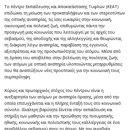
Το Κέντρο Εκπαίδευσης και Αποκατάστασης Τυφλών (ΚΕΑΤ)
επιδιώκει τη μείωση των προκαταλήψεων και των στερεοτύπων
της οπτικής αναπηρίας, τις ίσες ευκαιρίες στην κοινωνική,
οικονομική και πολιτική ζωή, επιθυμώντας πάντα την
προαγωγή μιας κοινωνίας που λειτουργεί με τις αρχές του
σεβασμού, της αποδοχής και της αλληλεγγύης και θεωρώντας
τη διάκριση λόγω αναπηρίας, παραβίαση της εγγενούς
αξιοπρέπειας και της προσωπικότητας του ατόμου. Μέσα από
τη δράση του αποβλέπει στην βελτίωση της ποιότητας ζωής
των ατόμων με οπτική αναπηρία υλοποιώντας μεταρρυθμίσεις
που θα αναπτύξουν νέες προοπτικές για την κοινωνική τους
συμπερίληψη.
Κύριος και πρωταρχικός στόχος του Κέντρου είναι η
ανεξαρτησία των ατόμων με αναπηρία όρασης, μέσα από την
οποία επιτυγχάνεται και η πλήρης ένταξή τους στο κοινωνικό
σύνολο. Ιδιαίτερη βαρύτητα δίνεται στην εκπαίδευση και
στήριξη των μαθητών και την προώθηση της πνευματικής,
ηθικής, κοινωνικής και πολιτιστικής τους καλλιέργειας σε ένα
περιβάλλον σεβασμού προς το άτομο. Με την αμοιβαία