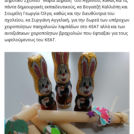
Δημοτικό Σχολείο “Μαρία Δημάδη” του Αγρινίου, καθώς και τις
πάντα δημιουργικές εκπαιδευτικούς, κα Βογιατζή Καλλιόπη και
Σουμέλη Γεωργία-Όλγα, καθώς και την διευθύντρια του
σχολείου, κα Συργιάνη Αγγελική, για την δωρεά των υπέροχων
χειροποίητων πασχαλινών λαμπάδων στο ΚΕΑΤ αλλά και των
ανοιξιάτικων χειροποίητων βραχιολιών που έφτιαξαν για τους
ωφελούμενους του ΚΕΑΤ.