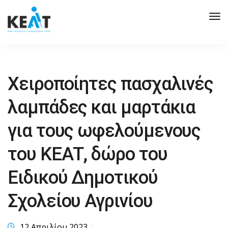
Tog
Nav
Χειροποίητες πασχαλινές
λαμπάδες και μαρτάκια
για τους ωφελούμενους
του ΚΕΑΤ, δώρο του
Ειδικού Δημοτικού
Σχολείου Αγρινίου
12 Απριλίου 2023