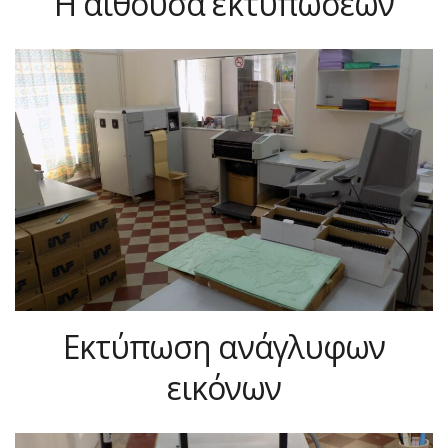
Η αίθουσα εκτυπώσεων
Εκτύπωση ανάγλυφων
εικόνων