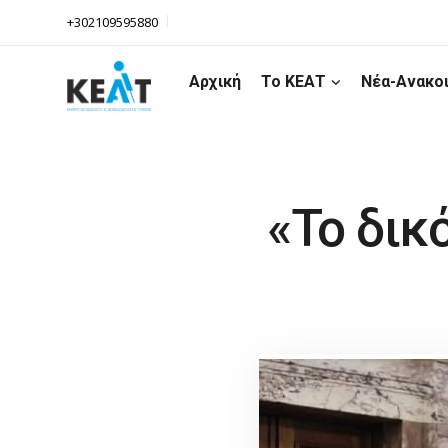
+302109595880
Αρχική
Το ΚΕΑΤ
Νέα-Ανακο
«Το δικ