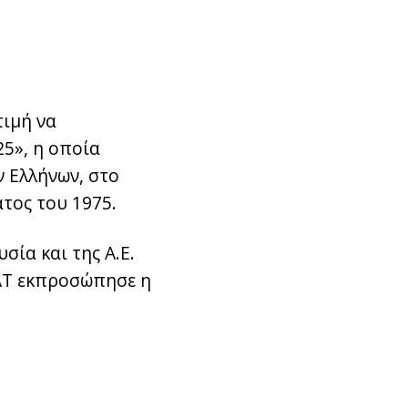
τιμή να
25», η οποία
ν Ελλήνων, στο
τος του 1975.
σία και της Α.Ε.
ΕΑΤ εκπροσώπησε η