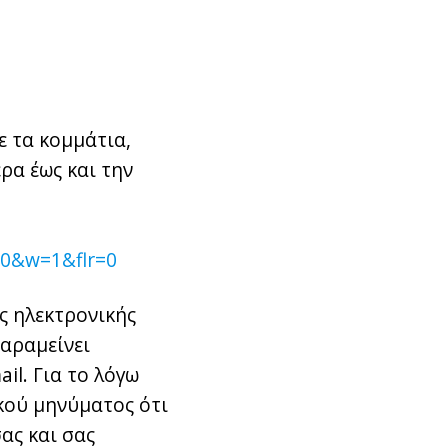
ε τα κομμάτια,
ρα έως και την
0&w=1&flr=0
ς ηλεκτρονικής
παραμείνει
il. Για το λόγω
κού μηνύματος ότι
ας και σας