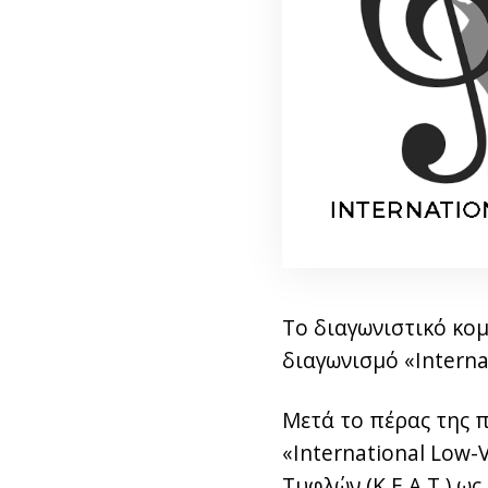
Το διαγωνιστικό κομ
διαγωνισμό «Interna
Μετά το πέρας της 
«International Low-
Τυφλών (Κ.Ε.Α.Τ.) ω