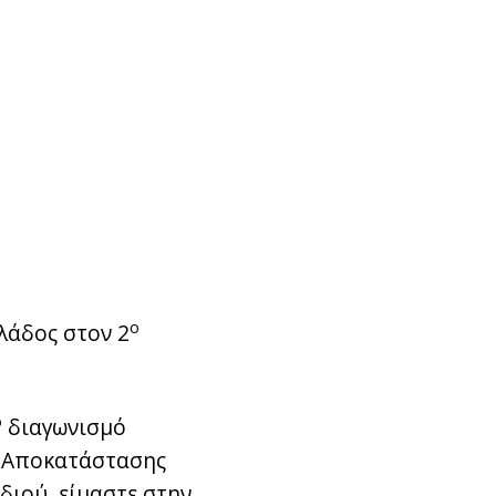
ο
λάδος στον 2
ο
διαγωνισμό
αι Αποκατάστασης
διού, είμαστε στην