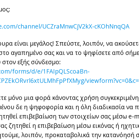
μος:
be.com/channel/UCZraMnwCjV2kX-cKOhNnqQA
υρα είναι μεγάλος! Σπεύστε, λοιπόν, να ακούσετ
στο αγαπημένο σας και να το ψηφίσετε από σήμε
 στον εξής σύνδεσμο:
e.com/forms/d/e/1FAIpQLScoaBn-
CPZEkORvrl6xtULMhFpPfXMyg/viewform?vc=0&c=
τε μόνο μια φορά κάνοντας χρήση συγκεκριμένη
μένου δε η ψηφοφορία και η όλη διαδικασία να 
ητηθεί επιβεβαίωση των στοιχείων σας μέσω e-ma
ας ζητηθεί η επιβεβαίωση μέσω εικόνας ή ηχητι
ητούμε, λοιπόν, προκαταβολικά την κατανόησή σ