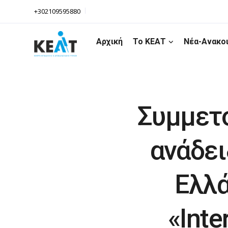
+302109595880
Αρχική
Το ΚΕΑΤ
Νέα-Ανακο
Συμμετο
ανάδε
Ελλά
«Inte