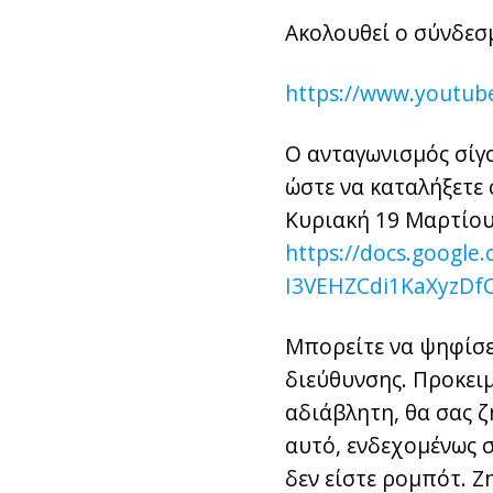
Ακολουθεί ο σύνδεσ
https://www.youtu
Ο ανταγωνισμός σίγο
ώστε να καταλήξετε 
Κυριακή 19 Μαρτίου
https://docs.googl
I3VEHZCdi1KaXyzDf
Μπορείτε να ψηφίσε
διεύθυνσης. Προκει
αδιάβλητη, θα σας ζ
αυτό, ενδεχομένως σ
δεν είστε ρομπότ. Ζ