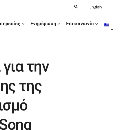
Search
English
Ελληνικά
for:
πηρεσίες
Ενημέρωση
Επικοινωνία
για την
ης της
ισμό
 Song