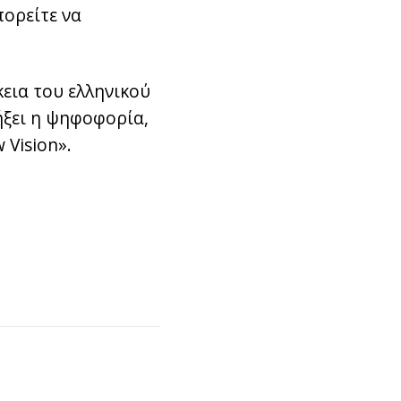
πορείτε να
εια του ελληνικού
λήξει η ψηφοφορία,
 Vision».