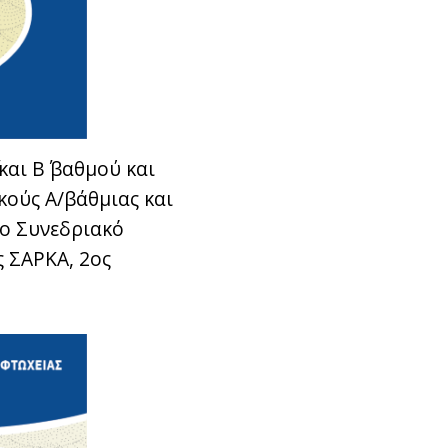
και Β΄ βαθμού και
κούς Α/βάθμιας και
το Συνεδριακό
ς ΣΑΡΚΑ, 2ος