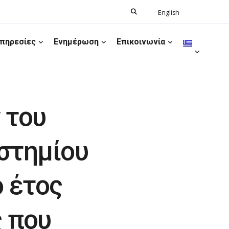
Search
English
Ελληνικά
for:
πηρεσίες
Ενημέρωση
Επικοινωνία
 του
στημίου
ό έτος
ς που