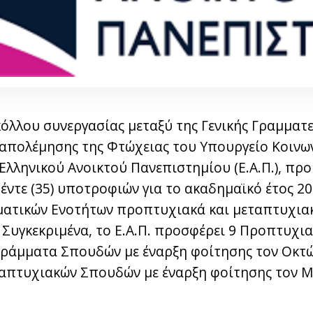
όλλου συνεργασίας μεταξύ της Γενικής Γραμματε
ταπολέμησης της Φτώχειας του Υπουργείο Κοινω
 Ελληνικού Ανοικτού Πανεπιστημίου (Ε.Α.Π.), πρ
ντε (35) υποτροφιών για το ακαδημαϊκό έτος 202
ατικών Ενοτήτων προπτυχιακά και μεταπτυχια
 Συγκεκριμένα, το Ε.Α.Π. προσφέρει 9 Προπτυχια
άμματα Σπουδών με έναρξη φοίτησης τον Οκτώ
πτυχιακών Σπουδών με έναρξη φοίτησης τον Μά