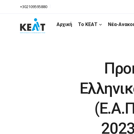
+302109595880
Αρχική
Το ΚΕΑΤ
Νέα-Ανακο
Προ
Ελληνικ
(Ε.Α.
2023