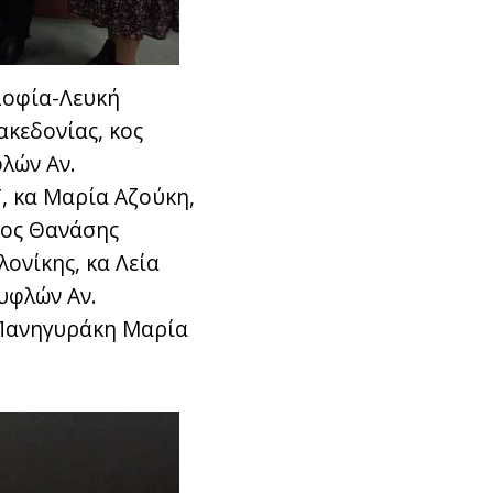
Σοφία-Λευκή
κεδονίας, κος
λών Αν.
, κα Μαρία Αζούκη,
κος Θανάσης
ονίκης, κα Λεία
υφλών Αν.
 Πανηγυράκη Μαρία