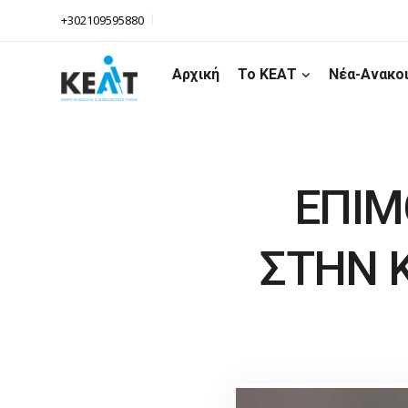
+302109595880
Αρχική
Το ΚΕΑΤ
Νέα-Ανακο
ΕΠΙΜ
ΣΤΗΝ Κ