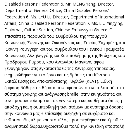
Disabled Persons’ Federation 5. Mr. MENG Yang, Director,
Department of General Office, China Disabled Persons’
Federation 6. Ms. LYU Li, Director, Department of International
Affairs, China Disabled Persons’ Federation 7. Ms. LIU Yingying,
Diplomat, Culture Section, Chinese Embassy in Greece. Οι
επισκέπτες, παρουσία του Συμβούλου της Υπουργού
Κοινωνικής Συνοχής και Οικογένειας κας Σοφίας Ζαχαράκη, κου
Ιωάννη Ρουγγέρη και του συμβούλου του Γενικού Γραμματέα
Κοινωνικής Αλληλεγγύης και Καταπολέμησης της Φτώχειας κου
Πρόδρομου Πύρρου, κου Αντωνίου Μαγκίνα, αφού
ξεναγήθηκαν στις εγκαταστάσεις της Κεντρικής Υπηρεσίας,
ενημερώθηκαν για το έργο και τις δράσεις του Κέντρου
Εκπαίδευσης και Αποκατάστασης Τυφλών (ΚΕΑΤ). Ειδική
έμφαση δόθηκε σε θέματα που αφορούν στον πολιτισμό, στο
σύστημα γραφής και ανάγνωσης braille, στην κινητικότητα και
τον προσανατολισμό και σε γενικότερα καίρια θέματα όπως η
αποδοχή και η συμπερίληψη των ατόμων με αναπηρία όρασης
στην κοινωνία μας.Η επίσκεψη διεξήχθη σε ευχάριστο και
ενθουσιώδες κλίμα και στο τέλος προσφέρθηκαν εκατέρωθεν
αναμνηστικά δώρα.Ευχαριστούμε πολύ την Κινεζική αποστολή