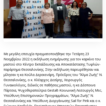
Με μεγάλη επιτυχία πραγματοποιήθηκε την Τετάρτη 23
Νοεμβρίου 2022 η εκδήλωση ενημέρωσης για τον καρκίνο του
μαστού στο Κέντρο Εκπαίδευσης και Αποκατάστασης Τυφλών-
παράρτημα Θεσσαλονίκης. Στην εκδήλωση παρευρέθησαν και
μίλησαν η κα Κούλα Δερεκενάρη, Πρόεδρος του “Άλμα Ζωής” Ν.
Θεσσαλονίκης, ο κ. Κλέαρχος Δεσίρης, Χειρουργός
Γυναικολόγος, Ειδικός σε παθήσεις μαστού, η κα Δέσποινα
Πάρτσια, Ψυχοθεραπεύτρια Gestalt-Κοινωνική Λειτουργός Msc,
Υπεύθυνη Επιστημονικών Προγραμμάτων, “Άλμα Ζωής” Ν.
Θεσσαλονίκης και Υπεύθυνη Διοργάνωσης Sail for Pink και ο κ.
Γιώργος Καρβελάς, Προϊστάμενος Υπηρεσιών Παραρτήματος