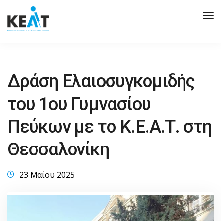
Tog
Nav
Δράση Ελαιοσυγκομιδής
του 1ου Γυμνασίου
Πεύκων με το Κ.Ε.Α.Τ. στη
Θεσσαλονίκη
23 Μαΐου 2025