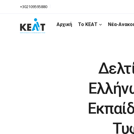
+302109595880
Αρχική
Το ΚΕΑΤ
Νέα-Ανακο
Δελτ
Ελλήνω
Εκπαίδ
Τυ