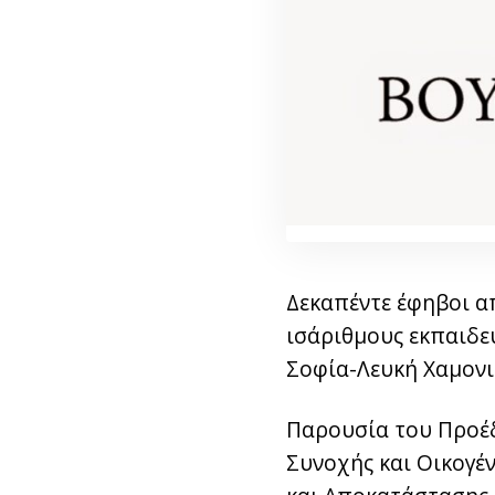
Δεκαπέντε έφηβοι α
ισάριθμους εκπαιδευ
Σοφία-Λευκή Χαμονι
Παρουσία του Προέδ
Συνοχής και Οικογέ