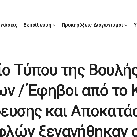
ινώσεις
Εκπαίδευση
Προκηρύξεις-Διαγωνισμοί
Υ
ίο Τύπου της Βουλή
ν / Έφηβοι από το 
ευσης και Αποκατά
φλών ξεναγήθηκαν 