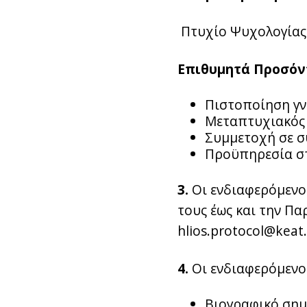
Πτυχίο Ψυχολογίας
Επιθυμητά Προσόν
Πιστοποίηση γν
Μεταπτυχιακός 
Συμμετοχή σε συ
Προϋπηρεσία στ
3.
Οι ενδιαφερόμενοι
τους έως και την Π
hlios.protocol@keat
4.
Οι ενδιαφερόμενοι
Βιογραφικό σημ