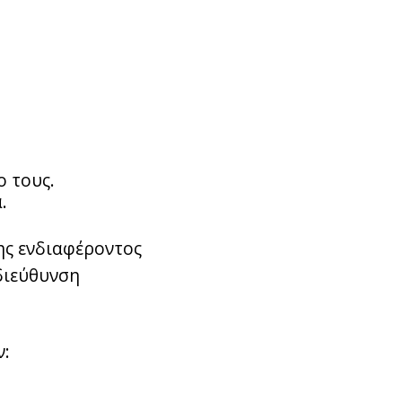
ο τους.
.
ης ενδιαφέροντος
διεύθυνση
ν: