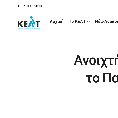
+302109595880
Αρχική
Το ΚΕΑΤ
Νέα-Ανακο
Ανοιχτή
το Πα