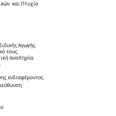
ικών και Πτυχίο
Ειδικής Αγωγής.
κό τους
τική αναπηρία.
.
σης ενδιαφέροντος
διεύθυνση
ν: