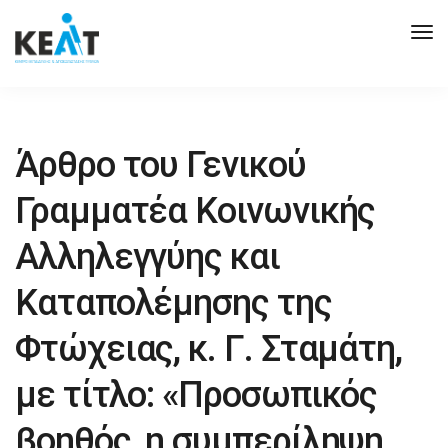
Tog
Nav
Άρθρο του Γενικού
Γραμματέα Κοινωνικής
Αλληλεγγύης και
Καταπολέμησης της
Φτώχειας, κ. Γ. Σταμάτη,
με τίτλο: «Προσωπικός
βοηθός, η συμπερίληψη